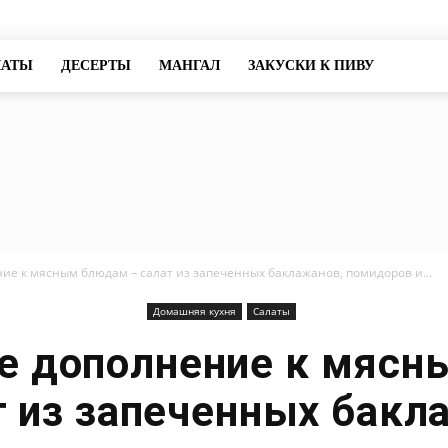
ЛАТЫ
ДЕСЕРТЫ
МАНГАЛ
ЗАКУСКИ К ПИВУ
Salatyk
ие к мясным блюдам – салат из запеченных баклажанов, помидоров и...
Домашняя кухня
Салаты
е дополнение к мяс
т из запеченных бакл