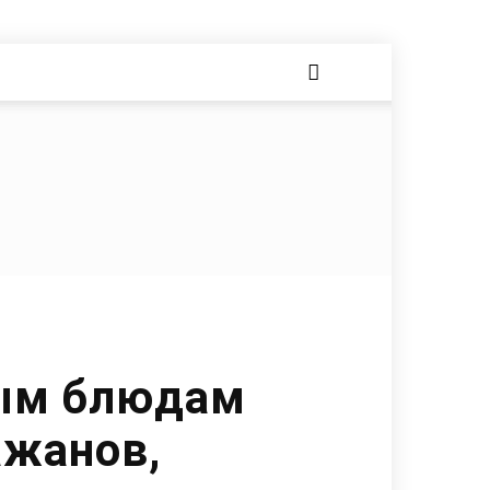
ным блюдам
ажанов,