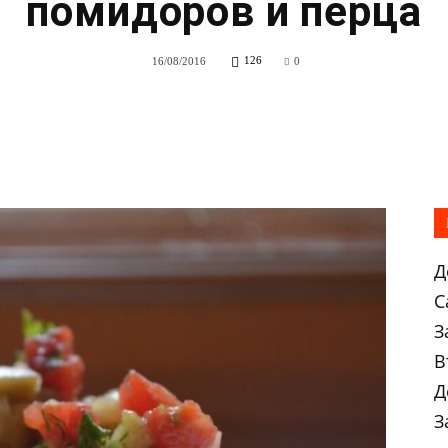
помидоров и перца
126
16/08/2016
0
Д
С
З
В
Д
З