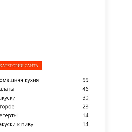
КАТЕГОРИИ САЙТА
омашняя кухня
55
алаты
46
акуски
30
торое
28
есерты
14
акуски к пиву
14