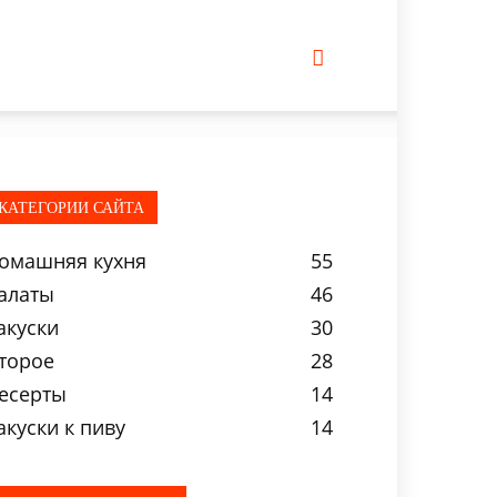
КАТЕГОРИИ САЙТА
омашняя кухня
55
алаты
46
акуски
30
торое
28
есерты
14
акуски к пиву
14