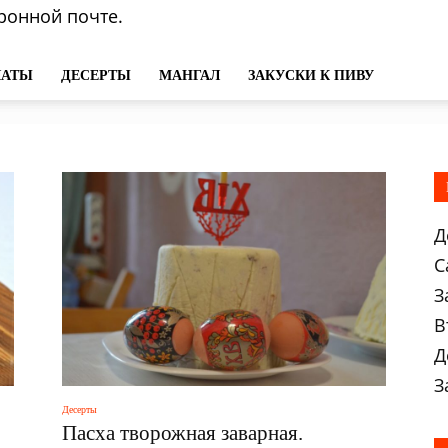
ронной почте.
ЛАТЫ
ДЕСЕРТЫ
МАНГАЛ
ЗАКУСКИ К ПИВУ
Д
С
З
В
Д
З
Десерты
Пасха творожная заварная.